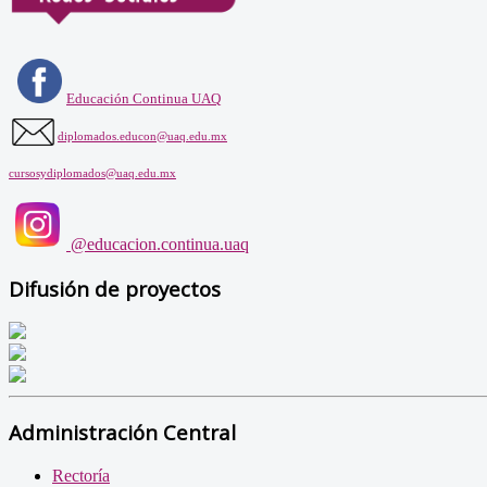
Educación Continua UAQ
diplomados.educon@uaq.edu.mx
cursosydiplomados@uaq.edu.mx
@educacion.continua.uaq
Difusión de proyectos
Administración Central
Rectoría