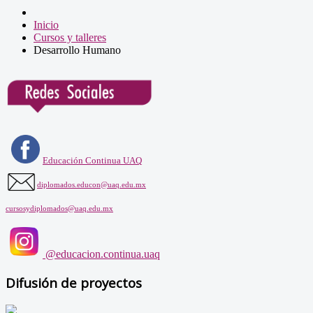
Inicio
Cursos y talleres
Desarrollo Humano
Educación Continua UAQ
diplomados.educon@uaq.edu.mx
cursosydiplomados@uaq.edu.mx
@educacion.continua.uaq
Difusión de proyectos