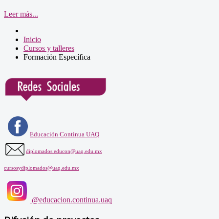
Leer más...
Inicio
Cursos y talleres
Formación Específica
Educación Continua UAQ
diplomados.educon@uaq.edu.mx
cursosydiplomados@uaq.edu.mx
@educacion.continua.uaq