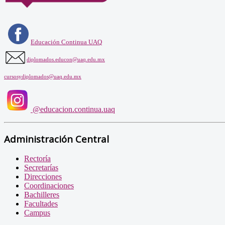
Educación Continua UAQ
diplomados.educon@uaq.edu.mx
cursosydiplomados@uaq.edu.mx
@educacion.continua.uaq
Administración Central
Rectoría
Secretarías
Direcciones
Coordinaciones
Bachilleres
Facultades
Campus