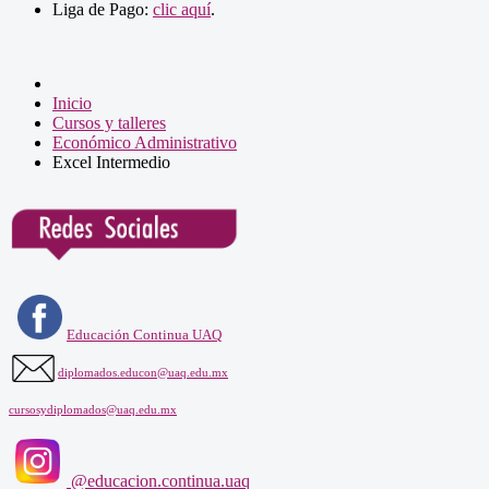
Liga de Pago:
clic aquí
.
Inicio
Cursos y talleres
Económico Administrativo
Excel Intermedio
Educación Continua UAQ
diplomados.educon@uaq.edu.mx
cursosydiplomados@uaq.edu.mx
@educacion.continua.uaq